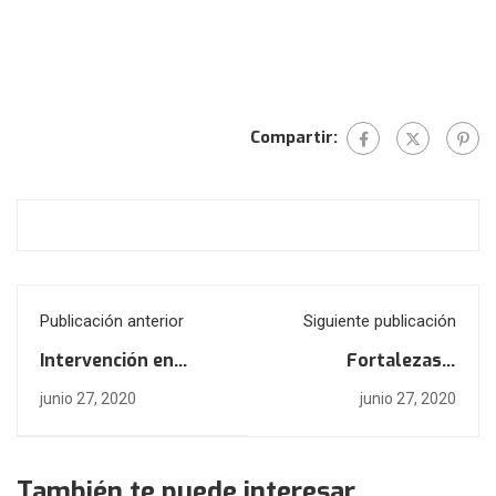
Compartir:
Publicación anterior
Siguiente publicación
Intervención en
Fortalezas y
Parejas II
Habilidades básicas
junio 27, 2020
junio 27, 2020
del T.P
También te puede interesar