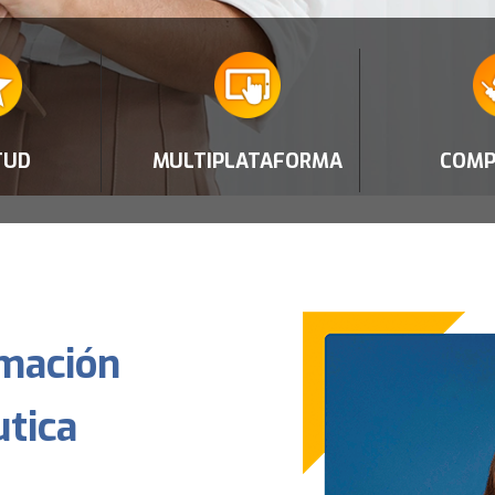
TUD
MULTIPLATAFORMA
COMP
rmación
utica