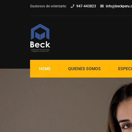
Gustosos de orientarte:
947-443823
info@beckperu.
HOME
QUIENES SOMOS
ESPEC