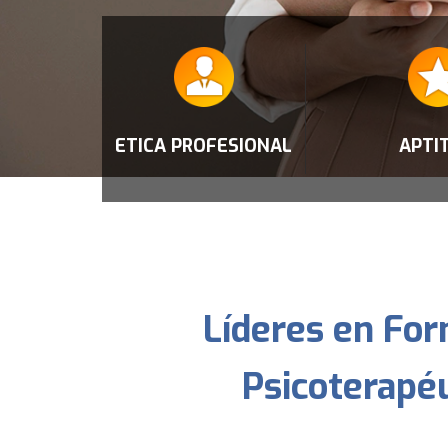
ETICA PROFESIONAL
APTI
Líderes en Fo
Psicoterapé