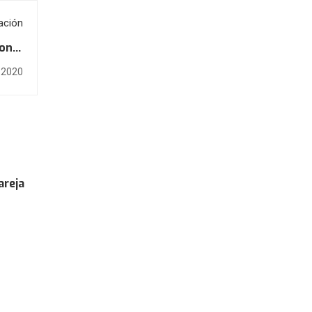
ación
ional
tiva
, 2020
areja