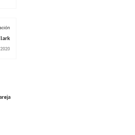
ación
Clark
, 2020
areja